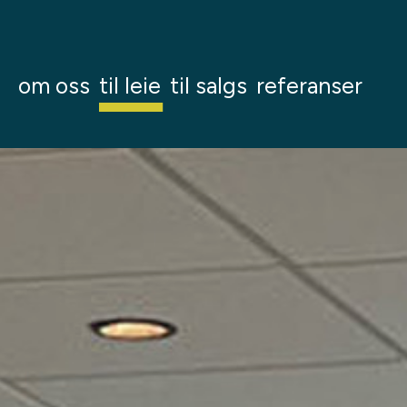
om oss
til leie
til salgs
referanser