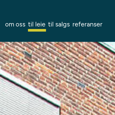
om oss
til leie
til salgs
referanser